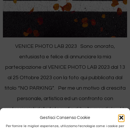
VENICE PHOTO LAB 2023 Sono onorato,
entusiasta e felice di annunciare la mia
partecipazione al VENICE PHOTO LAB 2023 dal 13
al 25 Ottobre 2023 con la foto qui pubblicata dal
titolo “NO PARKING”. Per me un motivo di crescita
personale, artistica ed un confronto con
professionisti della fotografia di livello mondiale. Un
Gestisci Consenso Cookie
[…]
Per fornire le migliori esperienze, utilizziamo tecnologie come i cookie per