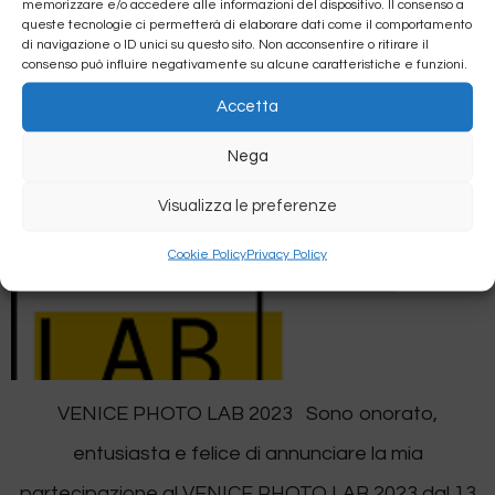
VENICE PHOTO LAB 2023
memorizzare e/o accedere alle informazioni del dispositivo. Il consenso a
queste tecnologie ci permetterà di elaborare dati come il comportamento
di navigazione o ID unici su questo sito. Non acconsentire o ritirare il
consenso può influire negativamente su alcune caratteristiche e funzioni.
Accetta
Nega
Visualizza le preferenze
Cookie Policy
Privacy Policy
VENICE PHOTO LAB 2023 Sono onorato,
entusiasta e felice di annunciare la mia
partecipazione al VENICE PHOTO LAB 2023 dal 13