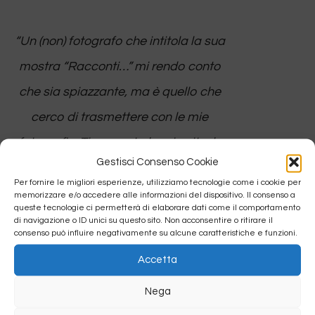
“Un (non) fotografo che intitola la sua
mostra “Racconti…” mi rendo conto
che sia spiazzante, ma è quello che
cerco di trasmettere con le mie
fotografie. Ti racconto la mia vita, le
Gestisci Consenso Cookie
mie emozioni, le mie paure, le mie ansie
Per fornire le migliori esperienze, utilizziamo tecnologie come i cookie per
e le mie speranze con la fotografia
memorizzare e/o accedere alle informazioni del dispositivo. Il consenso a
queste tecnologie ci permetterà di elaborare dati come il comportamento
invece di scriverle in un libro. Non voglio
di navigazione o ID unici su questo sito. Non acconsentire o ritirare il
consenso può influire negativamente su alcune caratteristiche e funzioni.
spettacolarizzare la mia fotografia con
Accetta
paroloni o discorsi troppo pindarici,
Nega
voglio presentarmi al pubblico di