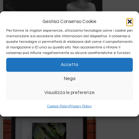
Gestisci Consenso Cookie
Un momento della serata
Per fornire le migliori esperienze, utilizziamo tecnologie come i cookie per
memorizzare e/o accedere alle informazioni del dispositivo. Il consenso a
queste tecnologie ci permetterà di elaborare dati come il comportamento
La mostra sarà visitabile anche
di navigazione o ID unici su questo sito. Non acconsentire o ritirare il
consenso può influire negativamente su alcune caratteristiche e funzioni.
durante la
Sagra del Rosario
nel
Accetta
Centro Parrocchiale di Torri di
Quartesolo
Nega
dal
29 Settembre
al
02 Ottobre 2023.
Visualizza le preferenze
Cookie Policy
Privacy Policy